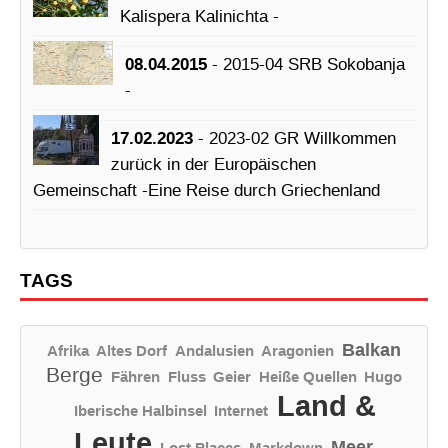
Kalispera Kalinichta -
08.04.2015
- 2015-04 SRB Sokobanja
-
17.02.2023
- 2023-02 GR Willkommen
zurück in der Europäischen
Gemeinschaft -Eine Reise durch Griechenland
TAGS
Balkan
Afrika
Altes Dorf
Andalusien
Aragonien
Berge
Fähren
Fluss
Geier
Heiße Quellen
Hugo
Land &
Iberische Halbinsel
Internet
Leute
Meer
Lost Places
Markdown