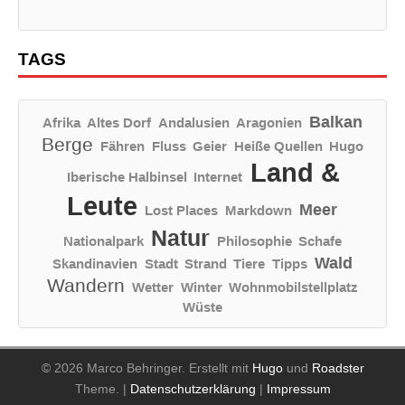
TAGS
Balkan
Afrika
Altes Dorf
Andalusien
Aragonien
Berge
Fähren
Fluss
Geier
Heiße Quellen
Hugo
Land &
Iberische Halbinsel
Internet
Leute
Meer
Lost Places
Markdown
Natur
Nationalpark
Philosophie
Schafe
Wald
Skandinavien
Stadt
Strand
Tiere
Tipps
Wandern
Wetter
Winter
Wohnmobilstellplatz
Wüste
© 2026 Marco Behringer.
Erstellt mit
Hugo
und
Roadster
Theme.
|
Datenschutzerklärung
|
Impressum