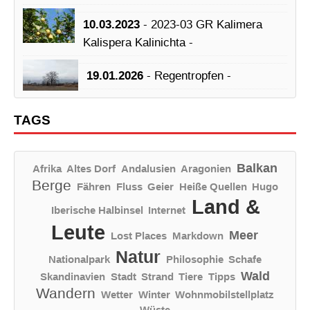
10.03.2023
- 2023-03 GR Kalimera
Kalispera Kalinichta -
19.01.2026
- Regentropfen -
TAGS
Balkan
Afrika
Altes Dorf
Andalusien
Aragonien
Berge
Fähren
Fluss
Geier
Heiße Quellen
Hugo
Land &
Iberische Halbinsel
Internet
Leute
Meer
Lost Places
Markdown
Natur
Nationalpark
Philosophie
Schafe
Wald
Skandinavien
Stadt
Strand
Tiere
Tipps
Wandern
Wetter
Winter
Wohnmobilstellplatz
Wüste