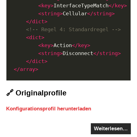
<key>
InterfaceTypeMatch
</key>
<string>
Cellular
</string>
</dict>
<!-- Regel 4: Standardregel -->
<dict>
<key>
Action
</key>
<string>
Disconnect
</string>
</dict>
</array>
🔗 Originalprofile
Konfigurationsprofil herunterladen
Weiterlesen…