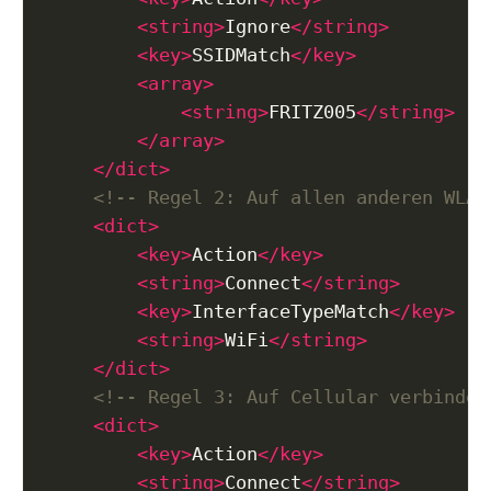
<string>
Ignore
</string>
<key>
SSIDMatch
</key>
<array>
<string>
FRITZ005
</string>
</array>
</dict>
<!-- Regel 2: Auf allen anderen WLAN
<dict>
<key>
Action
</key>
<string>
Connect
</string>
<key>
InterfaceTypeMatch
</key>
<string>
WiFi
</string>
</dict>
<!-- Regel 3: Auf Cellular verbinden
<dict>
<key>
Action
</key>
<string>
Connect
</string>