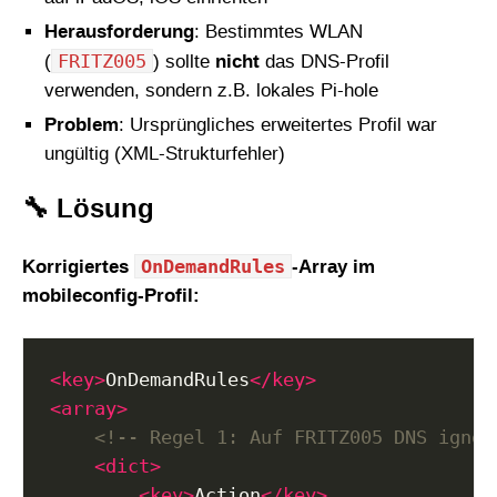
Herausforderung
: Bestimmtes WLAN
FRITZ005
(
) sollte
nicht
das DNS-Profil
verwenden, sondern z.B. lokales Pi-hole
Problem
: Ursprüngliches erweitertes Profil war
ungültig (XML-Strukturfehler)
🔧 Lösung
OnDemandRules
Korrigiertes
-Array im
mobileconfig-Profil:
<key>
OnDemandRules
</key>
<array>
<!-- Regel 1: Auf FRITZ005 DNS ignor
<dict>
<key>
Action
</key>