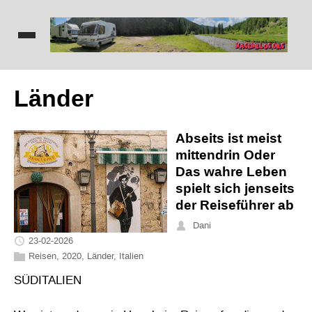
Länder
Abseits ist meist
mittendrin Oder
Das wahre Leben
spielt sich jenseits
der Reiseführer ab
Dani
23-02-2026
Reisen
,
2020
,
Länder
,
Italien
SÜDITALIEN