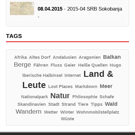
08.04.2015
- 2015-04 SRB Sokobanja
-
TAGS
Balkan
Afrika
Altes Dorf
Andalusien
Aragonien
Berge
Fähren
Fluss
Geier
Heiße Quellen
Hugo
Land &
Iberische Halbinsel
Internet
Leute
Meer
Lost Places
Markdown
Natur
Nationalpark
Philosophie
Schafe
Wald
Skandinavien
Stadt
Strand
Tiere
Tipps
Wandern
Wetter
Winter
Wohnmobilstellplatz
Wüste