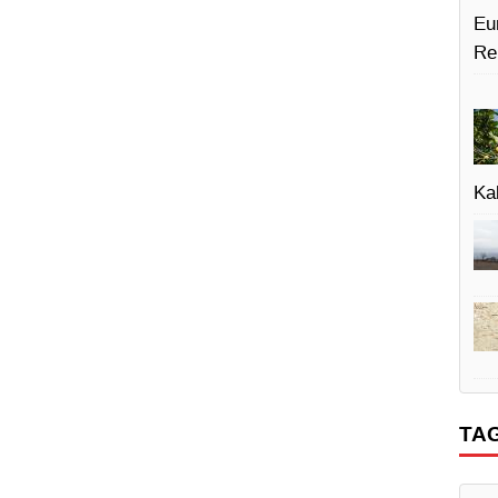
Eu
Re
Kal
TA