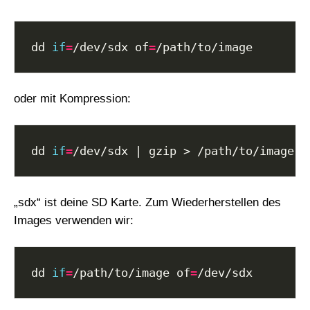
dd 
if
=
/dev/sdx of
=
oder mit Kompression:
dd 
if
=
„sdx“ ist deine SD Karte. Zum Wiederherstellen des
Images verwenden wir:
dd 
if
=
/path/to/image of
=