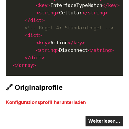
<key>
InterfaceTypeMatch
</key>
<string>
Cellular
</string>
</dict>
<!-- Regel 4: Standardregel -->
<dict>
<key>
Action
</key>
<string>
Disconnect
</string>
</dict>
</array>
🔗 Originalprofile
Konfigurationsprofil herunterladen
Weiterlesen…