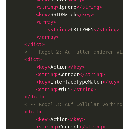
<string>
Ignore
</string>
<key>
SSIDMatch
</key>
<array>
<string>
FRITZ005
</string>
</array>
</dict>
<!-- Regel 2: Auf allen anderen WLAN
<dict>
<key>
Action
</key>
<string>
Connect
</string>
<key>
InterfaceTypeMatch
</key>
<string>
WiFi
</string>
</dict>
<!-- Regel 3: Auf Cellular verbinden
<dict>
<key>
Action
</key>
<string>
Connect
</string>