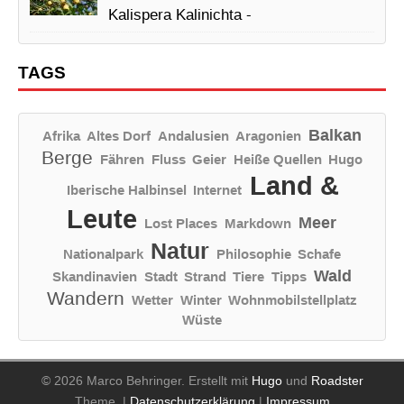
Kalispera Kalinichta -
TAGS
Balkan
Afrika
Altes Dorf
Andalusien
Aragonien
Berge
Fähren
Fluss
Geier
Heiße Quellen
Hugo
Land &
Iberische Halbinsel
Internet
Leute
Meer
Lost Places
Markdown
Natur
Nationalpark
Philosophie
Schafe
Wald
Skandinavien
Stadt
Strand
Tiere
Tipps
Wandern
Wetter
Winter
Wohnmobilstellplatz
Wüste
© 2026 Marco Behringer.
Erstellt mit
Hugo
und
Roadster
Theme.
|
Datenschutzerklärung
|
Impressum