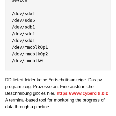
device                                 f
----------------------------------------
/dev/sda1                              e
/dev/sda5                              s
/dev/sdb1                              n
/dev/sdc1                              e
/dev/sdd1                              e
/dev/mmcblk0p1                         v
/dev/mmcblk0p2                         e
DD liefert leider keine Fortschrittsanzeige. Das pv
program zeigt Prozesse an. Eine ausführliche
Beschreibung gibt es hier.
https://www.cyberciti.biz
A terminal-based tool for monitoring the progress of
data through a pipeline.