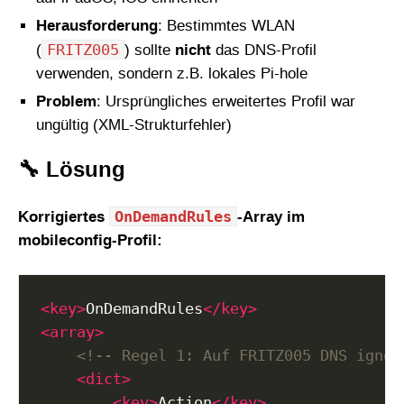
Herausforderung
: Bestimmtes WLAN
FRITZ005
(
) sollte
nicht
das DNS-Profil
verwenden, sondern z.B. lokales Pi-hole
Problem
: Ursprüngliches erweitertes Profil war
ungültig (XML-Strukturfehler)
🔧 Lösung
OnDemandRules
Korrigiertes
-Array im
mobileconfig-Profil:
<key>
OnDemandRules
</key>
<array>
<!-- Regel 1: Auf FRITZ005 DNS ignor
<dict>
<key>
Action
</key>