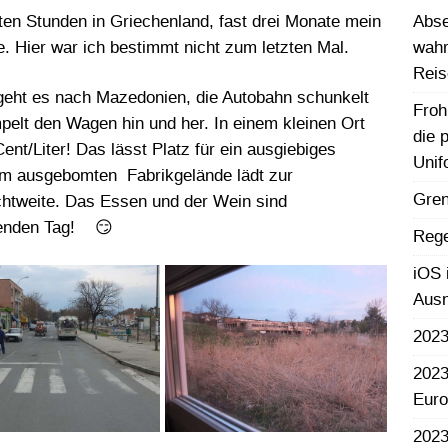
zten Stunden in Griechenland, fast drei Monate mein
Abse
. Hier war ich bestimmt nicht zum letzten Mal.
wahr
Reis
geht es nach Mazedonien, die Autobahn schunkelt
Froh
pelt den Wagen hin und her. In einem kleinen Ort
die 
ent/Liter! Das lässt Platz für ein ausgiebiges
Unif
em ausgebomten Fabrikgelände lädt zur
Gren
ichtweite. Das Essen und der Wein sind
genden Tag! 😏
Rege
iOS 
Aus
2023
2023
Euro
2023