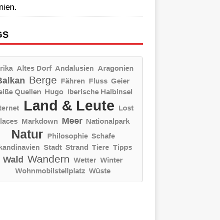
nien.
GS
rika
Altes Dorf
Andalusien
Aragonien
Berge
Balkan
Fähren
Fluss
Geier
eiße Quellen
Hugo
Iberische Halbinsel
Land & Leute
ternet
Lost
Meer
laces
Markdown
Nationalpark
Natur
Philosophie
Schafe
kandinavien
Stadt
Strand
Tiere
Tipps
Wandern
Wald
Wetter
Winter
Wohnmobilstellplatz
Wüste