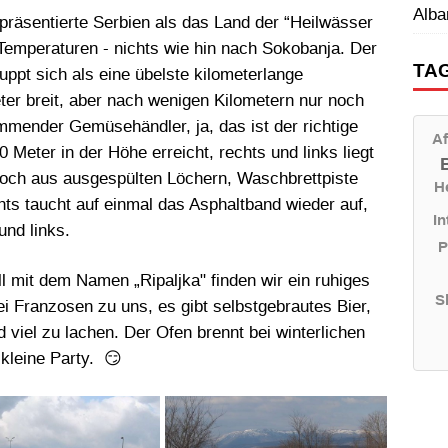
Alba
präsentierte Serbien als das Land der “Heilwässer
 Temperaturen - nichts wie hin nach Sokobanja. Der
TA
ppt sich als eine übelste kilometerlange
eter breit, aber nach wenigen Kilometern nur noch
mender Gemüsehändler, ja, das ist der richtige
Af
 Meter in der Höhe erreicht, rechts und links liegt
noch aus ausgespülten Löchern, Waschbrettpiste
H
hts taucht auf einmal das Asphaltband wieder auf,
In
und links.
P
 mit dem Namen „Ripaljka" finden wir ein ruhiges
S
i Franzosen zu uns, es gibt selbstgebrautes Bier,
 viel zu lachen. Der Ofen brennt bei winterlichen
kleine Party. 😏