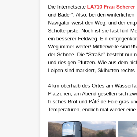
Die Internetseite
LA710 Frau Scherer
und Bäder”. Also, bei den winterlichen
Navigator weist den Weg, und der entpu
Schotterpiste. Noch ist sie fast fünf M
ein besserer Feldweg. Ein entgegenkom
Weg immer weiter! Mittlerweile sind 950
der Schnee. Die “Straße” besteht nur 
und riesigen Pfützen. Wie aus dem nic
Loipen sind markiert, Skihütten rechts 
4 km oberhalb des Ortes am Wasserfall
Plätzchen, am Abend gesellen sich zwe
frisches Brot und Pâté de Foie gras und
Temperaturen, endlich mal wieder eine 