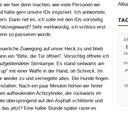
Alba
as wir hier denn machen, wie viele Personen wir
nd hätte gern unsere IDs inspiziert. Ich antwortete,
n. Dann rief es, ich solle mit den IDs vorstellig
TA
lizeigewand? Sehr merkwürdig, ich schloss erst
denn so passieren würde.
Af
euerliche Zuwegung auf unser Heck zu und blieb
H
n ein “Bitte, die Tür öffnen”. Vorsichtig öffnete ich
In
aufgeblendeter Stirnlampe. Es stand seitwärts am
P
p” mit einer Waffe in der Hand, oh Schreck. Im
r wieder zu und verriegelte alles. Die Hunde fingen
nstalten. Nach ein paar Minuten hörten wir hinter
S
en aufheulenden Achtzylinder, der rückwärts im
e überspringend auf den Asphalt schlitterte und
das jetzt? Eine halbe Stunde später raste es