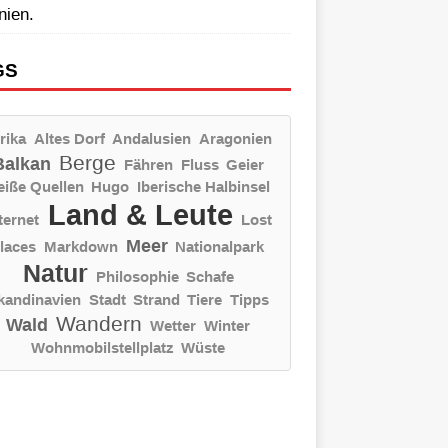
nien.
GS
rika
Altes Dorf
Andalusien
Aragonien
Berge
Balkan
Fähren
Fluss
Geier
eiße Quellen
Hugo
Iberische Halbinsel
Land & Leute
ternet
Lost
Meer
laces
Markdown
Nationalpark
Natur
Philosophie
Schafe
kandinavien
Stadt
Strand
Tiere
Tipps
Wandern
Wald
Wetter
Winter
Wohnmobilstellplatz
Wüste