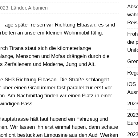
Abse
023
,
Länder
,
Albanien
wahr
Reis
r Tage später reisen wir Richtung Elbasan, es sind
Arbeiten an unserem kleinen Wohnmobil fällig.
Froh
die 
rch Tirana staut sich die kilometerlange
Unif
lange, Menschen und Mofas drängeln durch die
Gren
s Zerfallenem und Moderne, Jung und Alt.
Rege
ene SH3 Richtung Elbasan. Die Straße schlängelt
iOS 
 über einen Grad immer fast parallel zur erst vor
Aus
hn. Am Nachmittag finden wir einen Platz in einer
windigen Pass.
2023
2023
 Hauptstrasse hält laut hupend ein Fahrzeug und
Euro
en. Wir lassen ihn erst einmal hupen, dann schaue
2023
nonlicht bestückten Limousine aus den Audi Werken