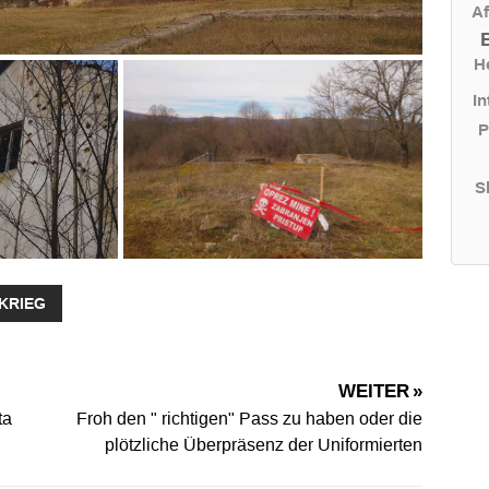
Af
H
In
P
S
KRIEG
WEITER »
ta
Froh den " richtigen" Pass zu haben oder die
plötzliche Überpräsenz der Uniformierten