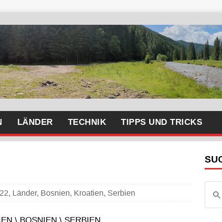
N
LÄNDER
TECHNIK
TIPPS UND TRICKS
SU
22
,
Länder
,
Bosnien
,
Kroatien
,
Serbien
EN \ BOSNIEN \ SERBIEN