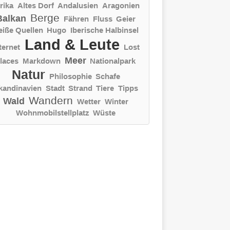
rika
Altes Dorf
Andalusien
Aragonien
Berge
Balkan
Fähren
Fluss
Geier
eiße Quellen
Hugo
Iberische Halbinsel
Land & Leute
ternet
Lost
Meer
laces
Markdown
Nationalpark
Natur
Philosophie
Schafe
kandinavien
Stadt
Strand
Tiere
Tipps
Wandern
Wald
Wetter
Winter
Wohnmobilstellplatz
Wüste