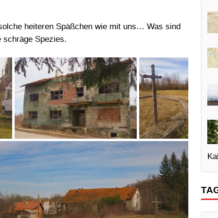
t solche heiteren Späßchen wie mit uns… Was sind
e schräge Spezies.
Kal
TA