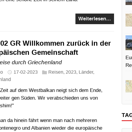
Weiterlesen…
-02 GR Willkommen zurück in der
päischen Gemeinschaft
Eu
eise durch Griechenland
Re
co
17-02-2023
Reisen
,
2023
,
Länder
,
nland
Zeit auf dem Westbalkan neigt sich dem Ende,
weiter gen Süden. Wir verabschieden uns von
fshim!”
TA
 man da hinein fährt wenn man nach mehreren
tenegro und Albanien wieder die europäische