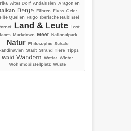
rika
Altes Dorf
Andalusien
Aragonien
Berge
Balkan
Fähren
Fluss
Geier
eiße Quellen
Hugo
Iberische Halbinsel
Land & Leute
ternet
Lost
Meer
laces
Markdown
Nationalpark
Natur
Philosophie
Schafe
kandinavien
Stadt
Strand
Tiere
Tipps
Wandern
Wald
Wetter
Winter
Wohnmobilstellplatz
Wüste