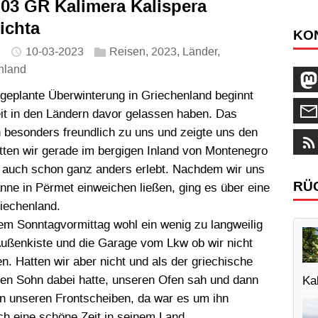
-03 GR Kalimera Kalispera
ichta
KO
10-03-2023
Reisen
,
2023
,
Länder
,
nland
geplante Überwinterung in Griechenland beginnt
eit in den Ländern davor gelassen haben. Das
 besonders freundlich zu uns und zeigte uns den
ten wir gerade im bergigen Inland von Montenegro
r auch schon ganz anders erlebt. Nachdem wir uns
RÜ
nne in Përmet einweichen ließen, ging es über eine
iechenland.
em Sonntagvormittag wohl ein wenig zu langweilig
 Außenkiste und die Garage vom Lkw ob wir nicht
n. Hatten wir aber nicht und als der griechische
rigen Sohn dabei hatte, unseren Ofen sah und dann
Kal
n unseren Frontscheiben, da war es um ihn
h eine schöne Zeit in seinem Land.