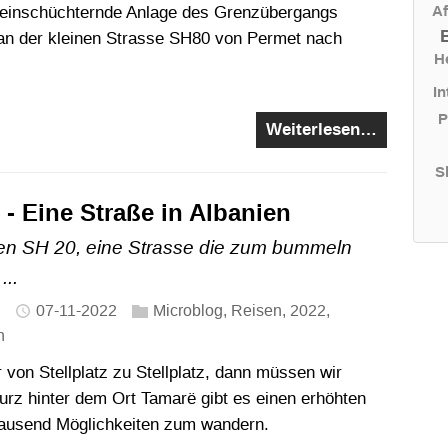
Af
, einschüchternde Anlage des Grenzübergangs
an der kleinen Strasse SH80 von Permet nach
H
In
P
Weiterlesen…
S
- Eine Straße in Albanien
en SH 20, eine Strasse die zum bummeln
...
07-11-2022
Microblog
,
Reisen
,
2022
,
n
von Stellplatz zu Stellplatz, dann müssen wir
Kurz hinter dem Ort Tamarë gibt es einen erhöhten
tausend Möglichkeiten zum wandern.