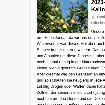
2023
Kalin
Dani
Grieche
Unsere 
erst Ende Januar, da wir uns so viel Z
Winterwetter war dieses Mal aber auch
Schnee immer nur von weitem. Das hat
und Albanien um diese Jahreszeit abe
noch einmal richtig in der Naturbadewa
kleine, wenig genutzte Grenze nach Gr
Aber diesmal war den Grenzern an ein
und so schauten sie neugierig in jede
zufällig Drogen oder Waffen dabei hätte
Zöllner, der seinen vielleicht zehnjäh
noch unsere drei Hunde und die Deko i
geschehen und er wünschte uns herzlic