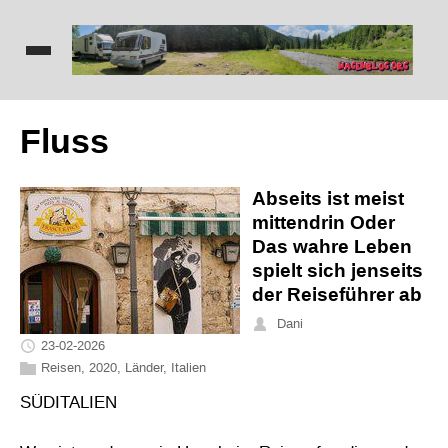
Fluss
Abseits ist meist
mittendrin Oder
Das wahre Leben
spielt sich jenseits
der Reiseführer ab
Dani
23-02-2026
Reisen
,
2020
,
Länder
,
Italien
SÜDITALIEN