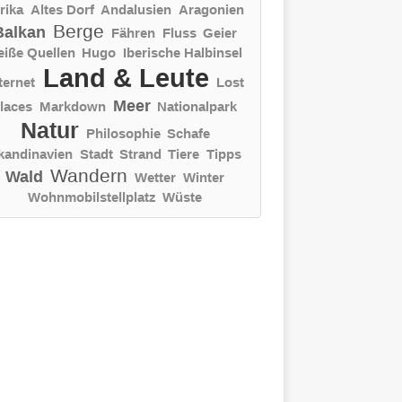
rika
Altes Dorf
Andalusien
Aragonien
Berge
Balkan
Fähren
Fluss
Geier
eiße Quellen
Hugo
Iberische Halbinsel
Land & Leute
ternet
Lost
Meer
laces
Markdown
Nationalpark
Natur
Philosophie
Schafe
kandinavien
Stadt
Strand
Tiere
Tipps
Wandern
Wald
Wetter
Winter
Wohnmobilstellplatz
Wüste