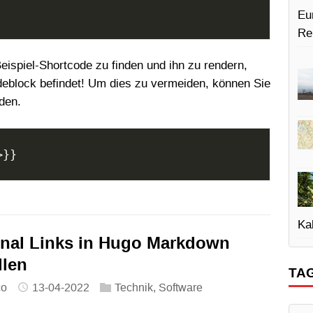
Eu
Re
ispiel-Shortcode zu finden und ihn zu rendern,
eblock befindet! Um dies zu vermeiden, können Sie
den.
Kal
rnal Links in Hugo Markdown
llen
TA
co
13-04-2022
Technik
,
Software