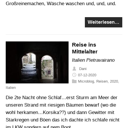
Großreinemachen, Wäsche waschen und, und, und.
Weiterlesen…
Reise ins
Mittelalter
Italien Pietravairano
Dani
07-12-2020
Microblog
,
Reisen
,
2020
,
Italien
Die 2te Nacht ohne Schlaf…erst Sturm am Meer der
unseren Strand mit riesigen Bäumen bewarf (wo die
wohl herkamen…Korsika??) und dann Gewitter mit
Starkregen und Böen das ich dachte ich schlafe nicht
im LKW sondern auf nem Boot…