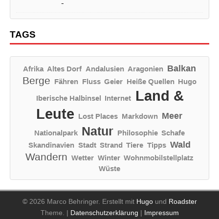
-
TAGS
Balkan
Afrika
Altes Dorf
Andalusien
Aragonien
Berge
Fähren
Fluss
Geier
Heiße Quellen
Hugo
Land &
Iberische Halbinsel
Internet
Leute
Meer
Lost Places
Markdown
Natur
Nationalpark
Philosophie
Schafe
Wald
Skandinavien
Stadt
Strand
Tiere
Tipps
Wandern
Wetter
Winter
Wohnmobilstellplatz
Wüste
© 2026 Marco Behringer.
Erstellt mit
Hugo
und
Roadster
Theme.
|
Datenschutzerklärung
|
Impressum