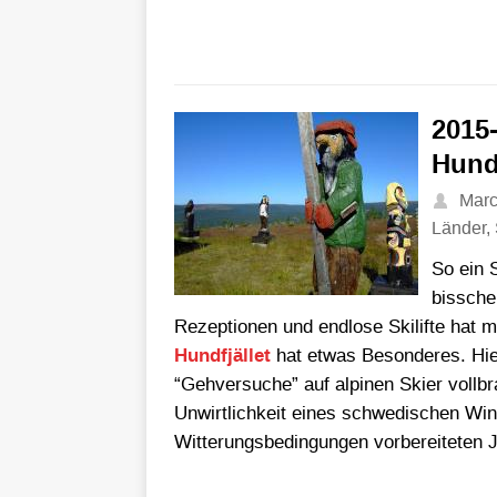
2015-
Hundf
Mar
Länder
,
So ein 
bissche
Rezeptionen und endlose Skilifte hat ma
Hundfjället
hat etwas Besonderes. Hier
“Gehversuche” auf alpinen Skier vollbr
Unwirtlichkeit eines schwedischen Wint
Witterungsbedingungen vorbereiteten