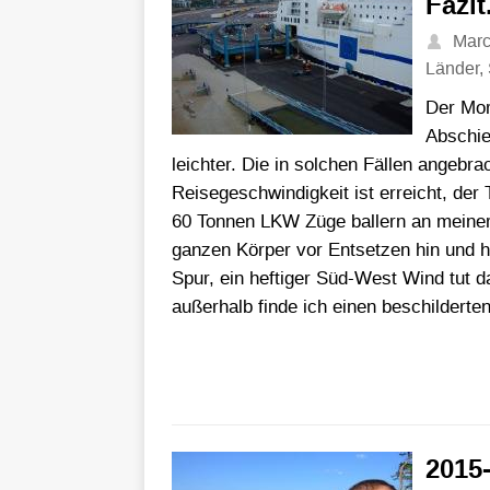
Fazit
Mar
Länder
,
Der Mor
Abschie
leichter. Die in solchen Fällen angebra
Reisegeschwindigkeit ist erreicht, de
60 Tonnen LKW Züge ballern an meiner 
ganzen Körper vor Entsetzen hin und he
Spur, ein heftiger Süd-West Wind tut 
außerhalb finde ich einen beschilderte
2015-