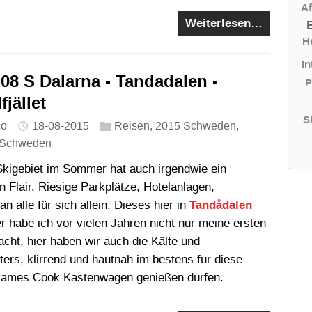
Af
Weiterlesen…
H
In
08 S Dalarna - Tandadalen -
P
jället
S
co
18-08-2015
Reisen
,
2015 Schweden
,
Schweden
Skigebiet im Sommer hat auch irgendwie ein
n Flair. Riesige Parkplätze, Hotelanlagen,
n alle für sich allein. Dieses hier in
Tandådalen
 habe ich vor vielen Jahren nicht nur meine ersten
acht, hier haben wir auch die Kälte und
ers, klirrend und hautnah im bestens für diese
 James Cook Kastenwagen genießen dürfen.