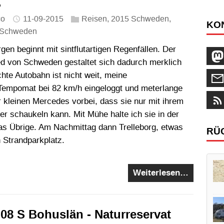
.
co
11-09-2015
Reisen
,
2015 Schweden
,
KO
Schweden
gen beginnt mit sintflutartigen Regenfällen. Der
d von Schweden gestaltet sich dadurch merklich
chte Autobahn ist nicht weit, meine
r Tempomat bei 82 km/h eingeloggt und meterlange
kleinen Mercedes vorbei, dass sie nur mit ihrem
r schaukeln kann. Mit Mühe halte ich sie in der
das Übrige. Am Nachmittag dann Trelleborg, etwas
RÜ
n Strandparkplatz.
Weiterlesen…
08 S Bohuslän - Naturreservat