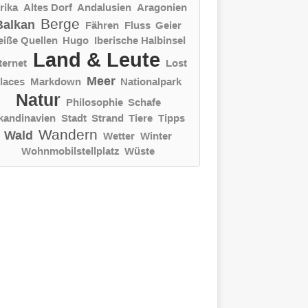
rika
Altes Dorf
Andalusien
Aragonien
Berge
Balkan
Fähren
Fluss
Geier
eiße Quellen
Hugo
Iberische Halbinsel
Land & Leute
ternet
Lost
Meer
laces
Markdown
Nationalpark
Natur
Philosophie
Schafe
kandinavien
Stadt
Strand
Tiere
Tipps
Wandern
Wald
Wetter
Winter
Wohnmobilstellplatz
Wüste