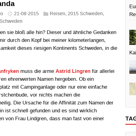
anda
Eu
co
21-08-2015
Reisen
,
2015 Schweden
,
Re
Schweden
en sie bloß alle hin? Dieser und ähnliche Gedanken
mir durch den Kopf bei meiner kilometerlangen,
amkeit dieses riesigen Kontinents Schweden, in die
Kal
anfryken
muss die arme
Astrid Lingren
für allerlei
hren ehrenwerten Namen hergeben. Ob ein
latz mit Campinganlage oder nur eine einfache
stchenbude, vor nichts machen die
heilig. Die Ursache für die Affinität zum Namen der
n ist schnell gefunden und es sind wirklich
TA
n von Frau Lindgren, dass man fast von einer