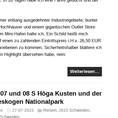
 In 18 Tagen habe ich eine Fähre gebucht und der
mer entlang ausgedehnter Industriegebiete, bunter
Hochhäuser und einem gigantischen Outlet Store
 Mini Hafen halte ich. Ein Schild heißt mich
einen zu zahlenden Eintrittspreis i.H.v. 26,50 EUR
riebenen zu kommen. Sicherheitshalber blättere ich
in Highlight übersehen habe, nein:
Weiterlesen…
-07 und 08 S Höga Kusten und der
eskogen Nationalpark
co
27-07-2015
Reisen
,
2015 Schweden
,
Schweden