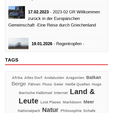
17.02.2023
- 2023-02 GR Willkommen
zurück in der Europäischen
Gemeinschaft -Eine Reise durch Griechenland
19.01.2026
- Regentropfen -
TAGS
Balkan
Afrika
Altes Dorf
Andalusien
Aragonien
Berge
Fähren
Fluss
Geier
Heiße Quellen
Hugo
Land &
Iberische Halbinsel
Internet
Leute
Meer
Lost Places
Markdown
Natur
Nationalpark
Philosophie
Schafe