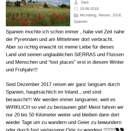
Dani
15-06-2018
Microblog
,
Reisen
,
2018
,
Spanien
Spanien mochte ich schon immer , habe viel Zeit nahe
der Pyrennäen und am Mittelmeer dort verbracht.
Aber so richtig erwacht ist meine Liebe für dieses
Land und seinen unglaublichen SIERRAS und Flüssen
und Menschen und “lost places” erst in diesem Winter
und Frühjahr!!!
Seid Dezember 2017 reisen wir ganz langsam durch
Spanien, hauptsächlich im Inland…und sind
berauscht!!! Wir werden immer langsamer, weil es
WIRKLICH so viel zu bestaunen gibt! Meist fahren wir
nur 20 bis 50 Kilometer weiter und bleiben dann dort
wieder Tage um zu wandern und Geier zu bewundern
oder durch fast verlassene Orte zu wandern 🚶‍♂️🚶‍♀️🐕🐕