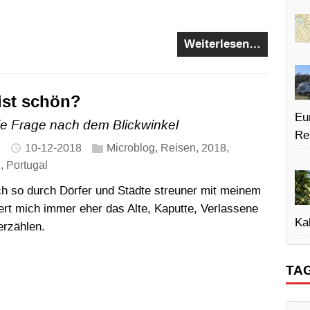
Weiterlesen…
ist schön?
Eu
ie Frage nach dem Blickwinkel
Re
10-12-2018
Microblog
,
Reisen
,
2018
,
n
,
Portugal
h so durch Dörfer und Städte streuner mit meinem
ert mich immer eher das Alte, Kaputte, Verlassene
Kal
erzählen.
TA