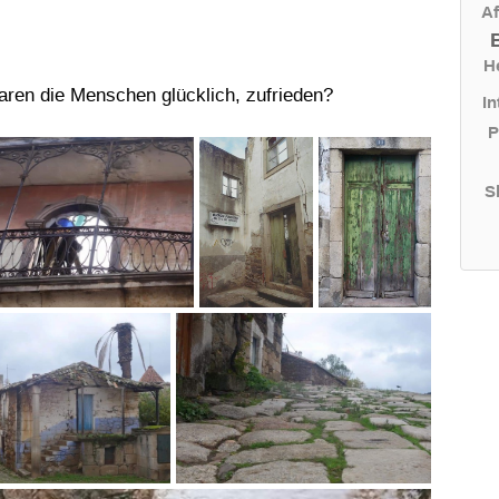
Af
H
aren die Menschen glücklich, zufrieden?
In
P
S