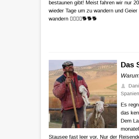
bestaunen gibt! Meist fahren wir nur 20
wieder Tage um zu wandern und Geier 
wandern 🚶‍♂️🚶‍♀️🐕🐕🐕
Das 
Warum 
Dani
Spanie
Es regn
das ken
Dem Lan
monatel
Stausee fast leer vor. Nur der Reisende 