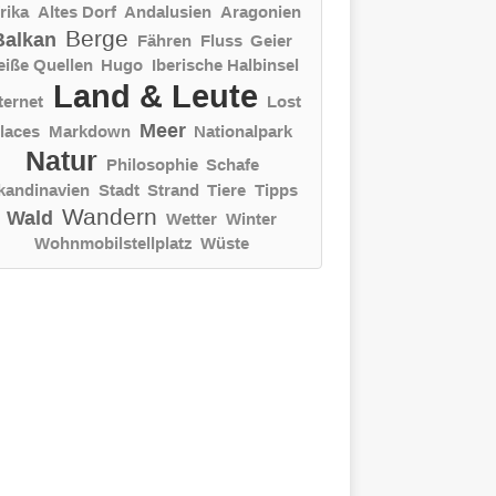
rika
Altes Dorf
Andalusien
Aragonien
Berge
Balkan
Fähren
Fluss
Geier
eiße Quellen
Hugo
Iberische Halbinsel
Land & Leute
ternet
Lost
Meer
laces
Markdown
Nationalpark
Natur
Philosophie
Schafe
kandinavien
Stadt
Strand
Tiere
Tipps
Wandern
Wald
Wetter
Winter
Wohnmobilstellplatz
Wüste