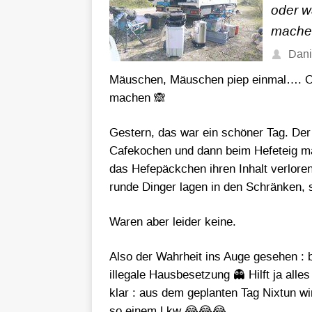
oder w
mache
Dani
Mäuschen, Mäuschen piep einmal…. Od
machen 🙈
Gestern, das war ein schöner Tag. Der
Cafekochen und dann beim Hefeteig mach
das Hefepäckchen ihren Inhalt verlor
runde Dinger lagen in den Schränken, 
Waren aber leider keine.
Also der Wahrheit ins Auge gesehen : 
illegale Hausbesetzung 👻 Hilft ja alle
klar : aus dem geplanten Tag Nixtun wir
so einem Lkw 😂😂😂