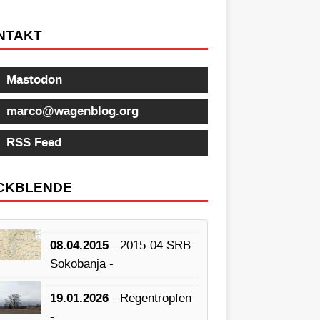
NTAKT
Mastodon
marco@wagenblog.org
RSS Feed
CKBLENDE
08.04.2015
- 2015-04 SRB
Sokobanja -
19.01.2026
- Regentropfen
-