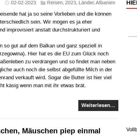
HIE
02-02-2023
Reisen
,
2023
,
Länder
,
Albanien
eisende hat ja so seine Vorlieben und die können
terschiedlich sein. Wir mögen es ja eher
d improvisiert anstatt durchstrukturiert und
n so gut auf dem Balkan und ganz speziell in
erzegowina). Hier hat es die EU zum Glück noch
raßenleben zu verdrängen und so findet man neben
liche auch noch die selbst abgefüllte Milch in der
rand verkauft wird. Sogar die Butter ist hier viel
cht käsig wenn man mit ihr etwas brät.
Weiterlesen…
chen, Mäuschen piep einmal
Voll