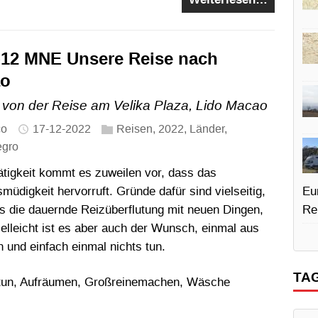
-12 MNE Unsere Reise nach
ao
 von der Reise am Velika Plaza, Lido Macao
co
17-12-2022
Reisen
,
2022
,
Länder
,
egro
tigkeit kommt es zuweilen vor, dass das
digkeit hervorruft. Gründe dafür sind vielseitig,
Eu
 es die dauernde Reizüberflutung mit neuen Dingen,
Re
vielleicht ist es aber auch der Wunsch, einmal aus
n und einfach einmal nichts tun.
TA
u tun, Aufräumen, Großreinemachen, Wäsche