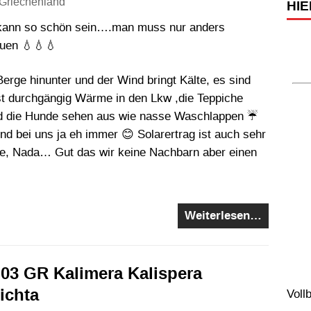
Griechenland
HIE
kann so schön sein….man muss nur anders
uen 💧💧💧
erge hinunter und der Wind bringt Kälte, es sind
ast durchgängig Wärme in den Lkw ,die Teppiche
d die Hunde sehen aus wie nasse Waschlappen ☔
nd bei uns ja eh immer 😊 Solarertrag ist auch sehr
ente, Nada… Gut das wir keine Nachbarn aber einen
Weiterlesen…
-03 GR Kalimera Kalispera
ichta
Voll