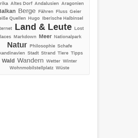
rika
Altes Dorf
Andalusien
Aragonien
Berge
Balkan
Fähren
Fluss
Geier
eiße Quellen
Hugo
Iberische Halbinsel
Land & Leute
ternet
Lost
Meer
laces
Markdown
Nationalpark
Natur
Philosophie
Schafe
kandinavien
Stadt
Strand
Tiere
Tipps
Wandern
Wald
Wetter
Winter
Wohnmobilstellplatz
Wüste