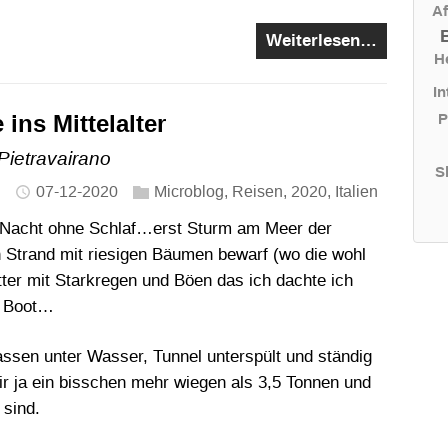
Af
Weiterlesen…
H
In
 ins Mittelalter
P
 Pietravairano
S
07-12-2020
Microblog
,
Reisen
,
2020
,
Italien
 Nacht ohne Schlaf…erst Sturm am Meer der
 Strand mit riesigen Bäumen bewarf (wo die wohl
r mit Starkregen und Böen das ich dachte ich
m Boot…
assen unter Wasser, Tunnel unterspült und ständig
r ja ein bisschen mehr wiegen als 3,5 Tonnen und
 sind.