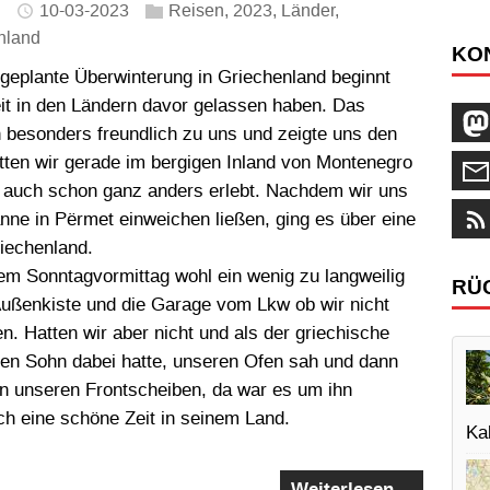
10-03-2023
Reisen
,
2023
,
Länder
,
nland
KO
geplante Überwinterung in Griechenland beginnt
eit in den Ländern davor gelassen haben. Das
 besonders freundlich zu uns und zeigte uns den
ten wir gerade im bergigen Inland von Montenegro
r auch schon ganz anders erlebt. Nachdem wir uns
nne in Përmet einweichen ließen, ging es über eine
iechenland.
em Sonntagvormittag wohl ein wenig zu langweilig
RÜ
 Außenkiste und die Garage vom Lkw ob wir nicht
n. Hatten wir aber nicht und als der griechische
rigen Sohn dabei hatte, unseren Ofen sah und dann
n unseren Frontscheiben, da war es um ihn
h eine schöne Zeit in seinem Land.
Kal
Weiterlesen…